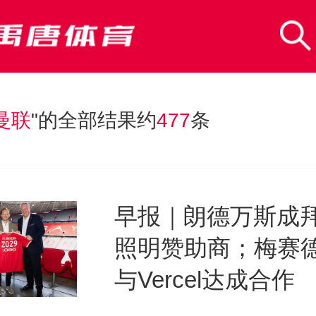
曼联
"的全部结果约
477
条
早报｜朗德万斯成
照明赞助商；梅赛
与Vercel达成合作