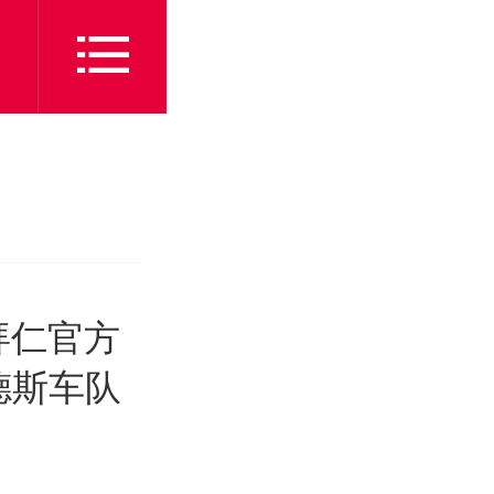
拜仁官方
德斯车队