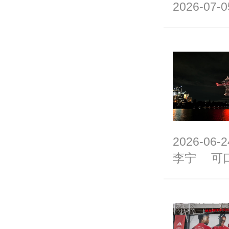
2026-07-0
2026-06-2
李宁
可