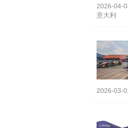
2026-04-0
意大利
2026-03-0