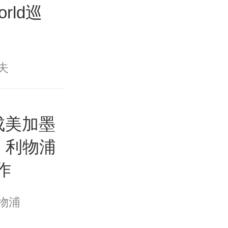
rld巡
夫
成美加墨
；利物浦
作
物浦